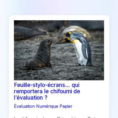
Feuille-stylo-écrans… qui
remportera le chifoumi de
l’évaluation ?
Évaluation
Numérique
Papier