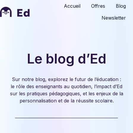
Accueil
Offres
Blog
Newsletter
P
a
g
e
d
Le blog d’Ed
'
a
c
c
Sur notre blog, explorez le futur de l’éducation :
u
le rôle des enseignants au quotidien, l’impact d’Ed
e
sur les pratiques pédagogiques, et les enjeux de la
i
personnalisation et de la réussite scolaire.
l